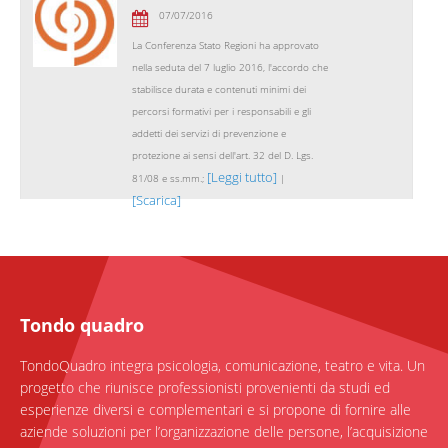
07/07/2016
La Conferenza Stato Regioni ha approvato
nella seduta del 7 luglio 2016, l'accordo che
stabilisce durata e contenuti minimi dei
percorsi formativi per i responsabili e gli
addetti dei servizi di prevenzione e
protezione ai sensi dell'art. 32 del D. Lgs.
[Leggi tutto]
81/08 e ss.mm.;
|
[Scarica]
Tondo quadro
TondoQuadro integra psicologia, comunicazione, teatro e vita. Un
progetto che riunisce professionisti provenienti da studi ed
esperienze diversi e complementari e si propone di fornire alle
aziende soluzioni per l’organizzazione delle persone, l’acquisizione