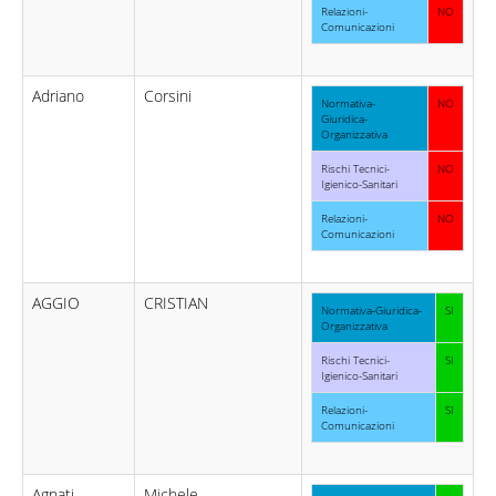
Relazioni-
NO
Comunicazioni
Adriano
Corsini
Normativa-
NO
Giuridica-
Organizzativa
Rischi Tecnici-
NO
Igienico-Sanitari
Relazioni-
NO
Comunicazioni
AGGIO
CRISTIAN
Normativa-Giuridica-
SI
Organizzativa
Rischi Tecnici-
SI
Igienico-Sanitari
Relazioni-
SI
Comunicazioni
Agnati
Michele