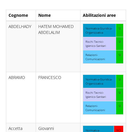
Cognome
Nome
Abilitazioni aree
ABDELHADY
HATEM MOHAMED
Normativa-Giuridica-
SI
ABDELALIM
Organizzativa
Rischi Tecnici-
SI
Igienico-Sanitari
Relazioni-
SI
Comunicazioni
ABRAMO
FRANCESCO
Normativa-Giuridica-
SI
Organizzativa
Rischi Tecnici-
SI
Igienico-Sanitari
Relazioni-
SI
Comunicazioni
Accetta
Giovanni
Normativa-
NO