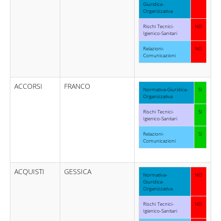
Giuridica-
Organizzativa
Rischi Tecnici-
NO
Igienico-Sanitari
Relazioni-
NO
Comunicazioni
ACCORSI
FRANCO
Normativa-Giuridica-
SI
Organizzativa
Rischi Tecnici-
SI
Igienico-Sanitari
Relazioni-
SI
Comunicazioni
ACQUISTI
GESSICA
Normativa-
NO
Giuridica-
Organizzativa
Rischi Tecnici-
NO
Igienico-Sanitari