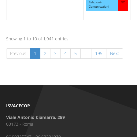
Relazioni-
NO
Comunicazioni
Showing 1 to 10 of 1,941 entries
Previous
1
2
3
4
5
…
195
Next
ISVACECOP
Viale Antonio Ciamarra, 259
00173 - Roma
06.99335747 - 06.62294939