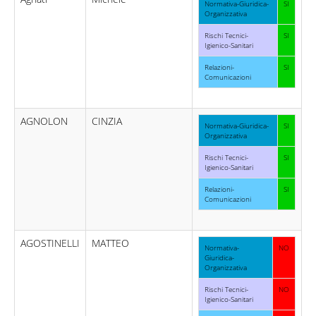
Normativa-Giuridica-
SI
Organizzativa
Rischi Tecnici-
SI
Igienico-Sanitari
Relazioni-
SI
Comunicazioni
AGNOLON
CINZIA
Normativa-Giuridica-
SI
Organizzativa
Rischi Tecnici-
SI
Igienico-Sanitari
Relazioni-
SI
Comunicazioni
AGOSTINELLI
MATTEO
Normativa-
NO
Giuridica-
Organizzativa
Rischi Tecnici-
NO
Igienico-Sanitari